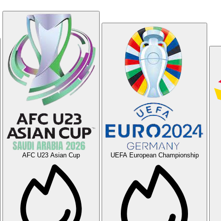
AFC U23 Asian Cup
UEFA European Championship