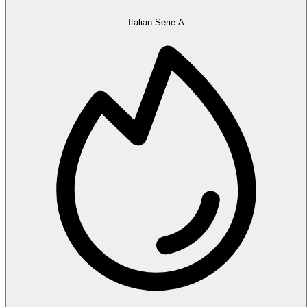
Italian Serie A