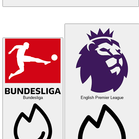
Bundesliga
English Premier League