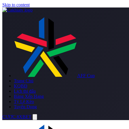
Skip to content
AFF Cup
Trang Chủ
KQBĐ
Lịch thi đấu
Bảng Xếp Hạng
Tỷ Lệ Kèo
Tuyển Dụng
CƯỢC 8XBET