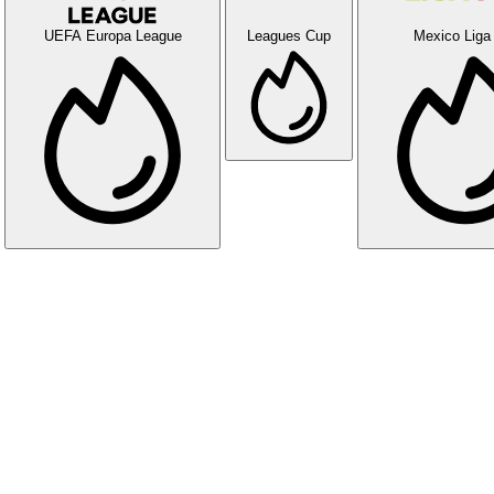
UEFA Europa League
Leagues Cup
Mexico Lig